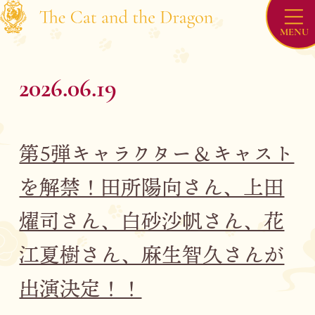
/news/260620_additional-cast/
MENU
2026.06.19
The Cat and the Dragon
This is a Story of some cats and a dragon.
raised up by a cat.
第5弾キャラクター＆キャスト
を解禁！田所陽向さん、上田
TOP
燿司さん、白砂沙帆さん、花
NEWS
江夏樹さん、麻生智久さんが
ONAIR
出演決定！！
INTRODUCTION