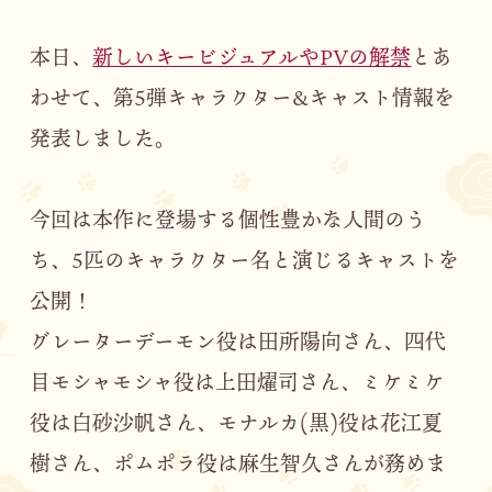
CHARACTER
本日、
新しいキービジュアルやPVの解禁
とあ
STORY
わせて、第5弾キャラクター&キャスト情報を
MOVIE
発表しました。
STAFF&CAST
今回は本作に登場する個性豊かな人間のう
BOOKS
ち、5匹のキャラクター名と演じるキャストを
MUSIC
公開！
グレーターデーモン役は田所陽向さん、四代
目モシャモシャ役は上田燿司さん、ミケミケ
役は白砂沙帆さん、モナルカ(黒)役は花江夏
OFFICIAL X
樹さん、ポムポラ役は麻生智久さんが務めま