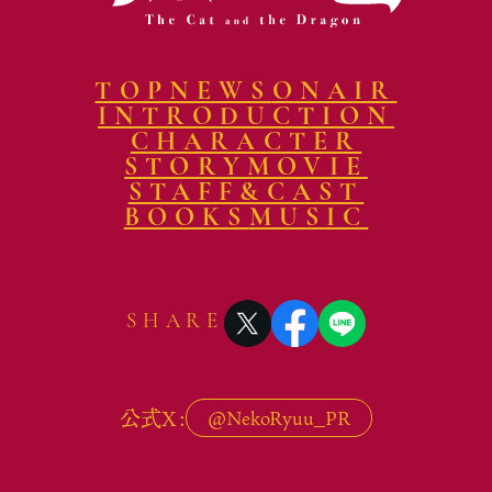
TOP
NEWS
ONAIR
INTRODUCTION
CHARACTER
STORY
MOVIE
STAFF&CAST
BOOKS
MUSIC
SHARE
公式X:
@
NekoRyuu_PR